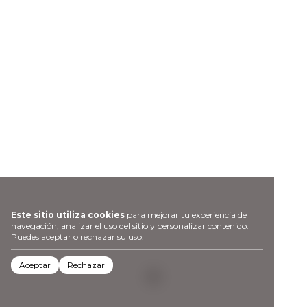
Este sitio utiliza cookies
para mejorar tu experiencia de
navegación, analizar el uso del sitio y personalizar contenido.
Puedes aceptar o rechazar su uso.
Aceptar
Rechazar