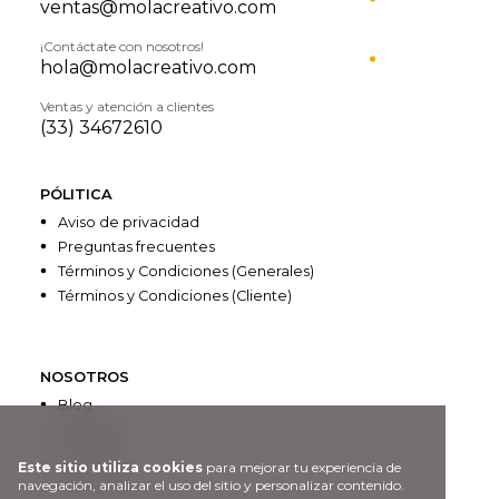
ventas@molacreativo.com
¡Contáctate con nosotros!
hola@molacreativo.com
Ventas y atención a clientes
(33) 34672610
PÓLITICA
Aviso de privacidad
Preguntas frecuentes
Términos y Condiciones (Generales)
Términos y Condiciones (Cliente)
NOSOTROS
Blog
Catálogo
Contacto
Este sitio utiliza cookies
para mejorar tu experiencia de
Acerca de
navegación, analizar el uso del sitio y personalizar contenido.